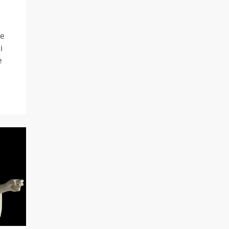
ne
i
e