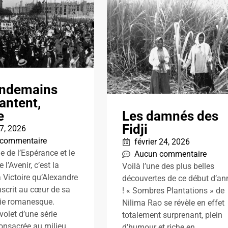
endemains
antent,
Les damnés des
e
Fidji
7, 2026
 commentaire
février 24, 2026
e de l’Espérance et le
Aucun commentaire
l’Avenir, c’est la
Voilà l’une des plus belles
a Victoire qu’Alexandre
découvertes de ce début d’an
scrit au cœur de sa
! « Sombres Plantations » de
ie romanesque.
Nilima Rao se révèle en effet
volet d’une série
totalement surprenant, plein
consacrée au milieu
d’humour et riche en