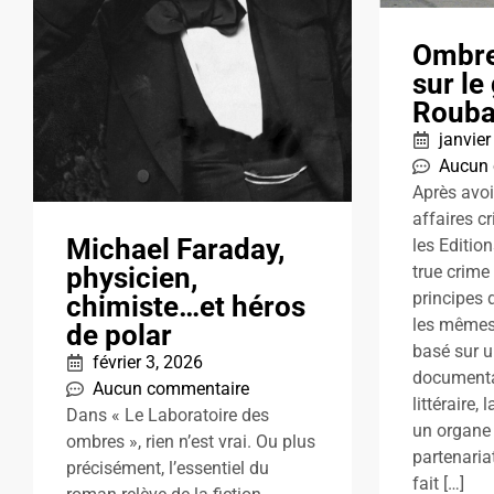
Ombre
sur le
Rouba
janvier
Aucun
Après avoi
affaires c
Michael Faraday,
les Editio
physicien,
true crime
principes d
chimiste…et héros
les mêmes:
de polar
basé sur un
février 3, 2026
documenta
Aucun commentaire
littéraire,
Dans « Le Laboratoire des
un organe 
ombres », rien n’est vrai. Ou plus
partenariat
précisément, l’essentiel du
fait […]