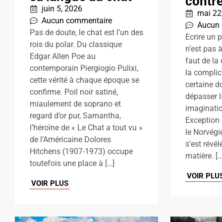
contre
juin 5, 2026
mai 22
Aucun commentaire
Aucun
Pas de doute, le chat est l’un des
Ecrire un 
rois du polar. Du classique
n’est pas à
Edgar Allen Poe au
faut de la
contemporain Piergiogio Pulixi,
la complic
cette vérité à chaque époque se
certaine d
confirme. Poil noir satiné,
dépasser l
miaulement de soprano et
imaginatio
regard d’or pur, Samantha,
Exception 
l’héroïne de « Le Chat a tout vu »
le Norvégi
de l’Américaine Dolores
s’est révél
Hitchens (1907-1973) occupe
matière. […
toutefois une place à […]
VOIR PLU
VOIR PLUS