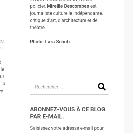
policier,
Mireille Descombes
est
journaliste culturelle indépendante,
critique d’art, d’architecture et de
théâtre.
es,
Photo: Lara Schütz
-
d
lle
ur
 la
ey
ABONNEZ-VOUS À CE BLOG
PAR E-MAIL.
Saisissez votre adresse e-mail pour