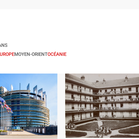
ANS
EUROPE
MOYEN-ORIENT
OCÉANIE