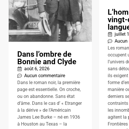
L’hom
vingt-
langu
juillet
Aucun
Les roman
Dans l’ombre de
occupent u
Bonnie and Clyde
l’univers 
sans détou
août 6, 2026
ils exigen
Aucun commentaire
forme d’e
Dans le roman noir, la première
manière ou
page est essentielle. On croche,
derniers se
ou on abandonne. Sans état
contraints
d’âme. Dans le cas d’ « Etranger
les innomb
à la dérive » de l’Américain
agitent la 
James Lee Burke – né en 1936
Frontières
à Houston au Texas – la