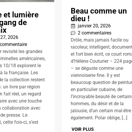
Beau comme un
 et lumière
dieu !
 gang de
janvier 20, 2026
ix
2 commentaires
 27, 2026
Drôle, mais jamais facile ou
 commentaire
racoleur, intelligent, documen
r revisité les grandes
et fort bien écrit, ce court ro
riminelles américaines,
d’Hélène Couturier – 224 pag
ns 10/18 explorent le
– se déguste comme une
 à la française. Les
viennoiserie fine. Il y est
e la collection restent
beaucoup question de peintur
 un livre par région
en particulier cubaine, de
 fait réel, un regard
l’incroyable beauté de certain
ire avec une touche
hommes, du désir et de la
 la collaboration avec
jalousie, d’un certain mal-être
de presse. Le
également. Polar oblige, […]
, cette fois-ci, s’est
VOIR PLUS