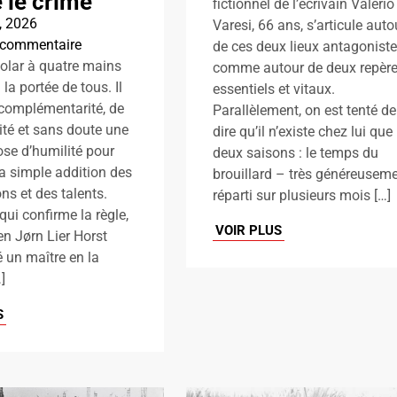
 le crime
fictionnel de l’écrivain Valerio
, 2026
Varesi, 66 ans, s’articule auto
 commentaire
de ces deux lieux antagonist
polar à quatre mains
comme autour de deux repèr
 la portée de tous. Il
essentiels et vitaux.
 complémentarité, de
Parallèlement, on est tenté de
ité et sans doute une
dire qu’il n’existe chez lui que
ose d’humilité pour
deux saisons : le temps du
a simple addition des
brouillard – très généreusem
ns et des talents.
réparti sur plusieurs mois […]
qui confirme la règle,
VOIR PLUS
en Jørn Lier Horst
é un maître en la
]
S