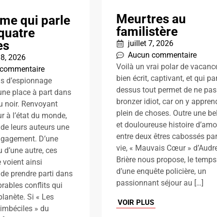
Meurtres au
me qui parle
familistère
quatre
es
juillet 7, 2026
Aucun commentaire
 18, 2026
Voilà un vrai polar de vacanc
 commentaire
bien écrit, captivant, et qui par
s d’espionnage
dessus tout permet de ne pas
ne place à part dans
bronzer idiot, car on y appren
du noir. Renvoyant
plein de choses. Outre une be
r à l’état du monde,
et douloureuse histoire d’amo
t de leurs auteurs une
entre deux êtres cabossés par
ngagement. D’une
vie, « Mauvais Cœur » d’Audr
 d’une autre, ces
Brière nous propose, le temps
 voient ainsi
d’une enquête policière, un
 de prendre parti dans
passionnant séjour au […]
rables conflits qui
planète. Si « Les
VOIR PLUS
 imbéciles » du