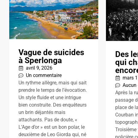
Vague de suicides
Des l
à Sperlonga
qui ch
avril 9, 2026
encor
Un commentaire
mars 1
Un rythme allègre, mais qui sait
Aucun
prendre le temps de l’évocation.
Après la ru
Un style fluide et une intrigue
passage de 
bien construite. Des enquêteurs
place de l
un brin déjantés mais
Courban in
attachants. Pas de doute, «
topograph
L’Age d’or » est un bon polar, le
Troisième 
deuxième de Leo Giorda qui, né
policière 