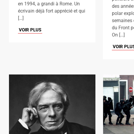
en 1994, a grandi à Rome. Un
des années
écrivain déjà fort apprécié et qui
polar expl
[…]
semaines q
du Front p
VOIR PLUS
On […]
VOIR PLU