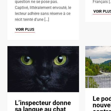
Français [
question ne se pose pas.
Captivé, littéralement envouté, le
VOIR PLU
lecteur adhère sans réserve à ce
récit teinté d’une […]
VOIR PLUS
Le po
L’inspecteur donne
nouve
sa langue au chat