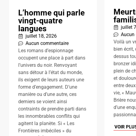
Meurt
L’homme qui parle
famili
vingt-quatre
langues
juillet
Aucun
juillet 18, 2026
Voilà un v
Aucun commentaire
bien écrit,
Les romans d’espionnage
dessus tou
occupent une place à part dans
bronzer id
l’univers du noir. Renvoyant
plein de c
sans détour à l’état du monde,
et doulour
ils exigent de leurs auteurs une
entre deux
forme d’engagement. D’une
vie, « Mau
manière ou d’une autre, ces
Brière nou
derniers se voient ainsi
d’une enqu
contraints de prendre parti dans
passionnan
les innombrables conflits qui
agitent la planète. Si « Les
VOIR PLU
Frontières imbéciles » du