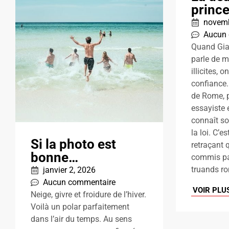
prince
novemb
Aucun
Quand Gia
parle de m
illicites, o
confiance.
de Rome, p
essayiste e
connaît so
la loi. C’e
Si la photo est
retraçant 
bonne…
commis pa
truands rom
janvier 2, 2026
Aucun commentaire
VOIR PLU
Neige, givre et froidure de l’hiver.
Voilà un polar parfaitement
dans l’air du temps. Au sens