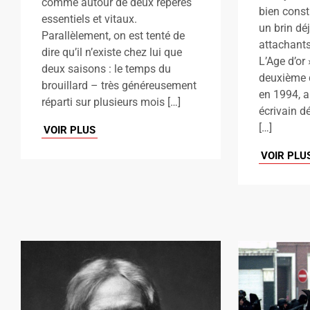
comme autour de deux repères
bien const
essentiels et vitaux.
un brin dé
Parallèlement, on est tenté de
attachants
dire qu’il n’existe chez lui que
L’Age d’or 
deux saisons : le temps du
deuxième d
brouillard – très généreusement
en 1994, a
réparti sur plusieurs mois […]
écrivain dé
[…]
VOIR PLUS
VOIR PLU