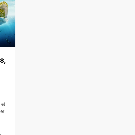
s,
 et
ler
.