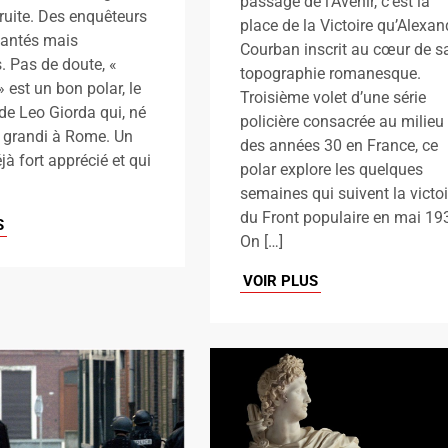
passage de l’Avenir, c’est la
ruite. Des enquêteurs
place de la Victoire qu’Alexan
jantés mais
Courban inscrit au cœur de s
. Pas de doute, «
topographie romanesque.
» est un bon polar, le
Troisième volet d’une série
e Leo Giorda qui, né
policière consacrée au milieu
 grandi à Rome. Un
des années 30 en France, ce
jà fort apprécié et qui
polar explore les quelques
semaines qui suivent la victoi
du Front populaire en mai 19
S
On […]
VOIR PLUS