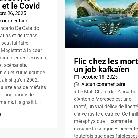
 et le Covid
re 26, 2025
 commentaire
ncarlo De Cataldo
afias et de trafics
n peut lui faire
 Magistrat à la cour
arallèlement écrivain,
Flic chez les mort
t scénariste, il
un job kafkaïen
n sujet sur le bout de
octobre 18, 2025
st ainsi qu’en 2002,
Aucun commentaire
quinze ans de méfaits
« Le Mal. Chant de D’arco I »
r une bande de
d’Antonio Moresco est une
ains, il signait […]
rareté, un vrai délice de liberté
d’inventivité créatrice. Ce thril
S
métaphysique – comme le
désigne la critique – présente
toutefois quelques faiblesses