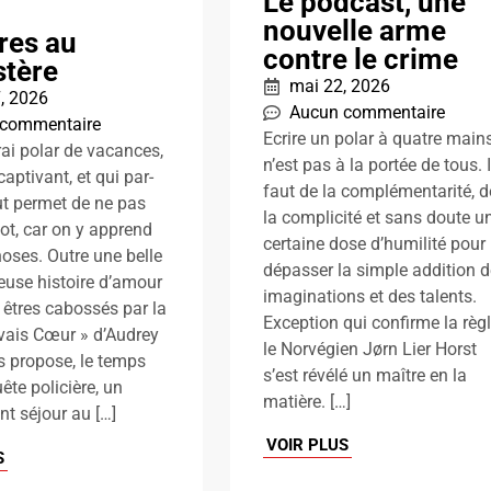
Le podcast, une
nouvelle arme
res au
contre le crime
stère
mai 22, 2026
 7, 2026
Aucun commentaire
 commentaire
Ecrire un polar à quatre main
rai polar de vacances,
n’est pas à la portée de tous. I
 captivant, et qui par-
faut de la complémentarité, d
t permet de ne pas
la complicité et sans doute u
iot, car on y apprend
certaine dose d’humilité pour
hoses. Outre une belle
dépasser la simple addition 
euse histoire d’amour
imaginations et des talents.
 êtres cabossés par la
Exception qui confirme la règl
vais Cœur » d’Audrey
le Norvégien Jørn Lier Horst
s propose, le temps
s’est révélé un maître en la
ête policière, un
matière. […]
t séjour au […]
VOIR PLUS
S