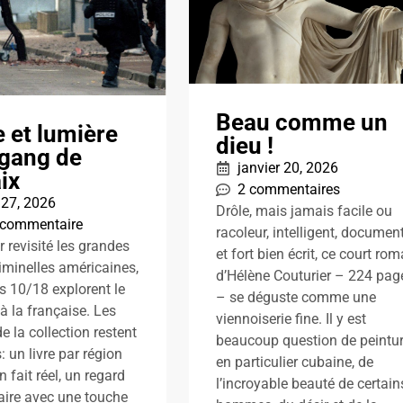
Beau comme un
 et lumière
dieu !
 gang de
janvier 20, 2026
ix
2 commentaires
 27, 2026
Drôle, mais jamais facile ou
 commentaire
racoleur, intelligent, documen
r revisité les grandes
et fort bien écrit, ce court ro
riminelles américaines,
d’Hélène Couturier – 224 pag
ns 10/18 explorent le
– se déguste comme une
 à la française. Les
viennoiserie fine. Il y est
e la collection restent
beaucoup question de peintur
 un livre par région
en particulier cubaine, de
 fait réel, un regard
l’incroyable beauté de certain
ire avec une touche