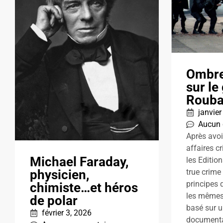
Ombre
sur le
Rouba
janvier
Aucun
Après avoi
affaires c
Michael Faraday,
les Editio
physicien,
true crime
principes d
chimiste…et héros
les mêmes:
de polar
basé sur un
février 3, 2026
documenta