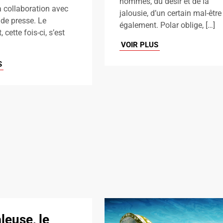
hommes, du désir et de la
 la collaboration avec
jalousie, d’un certain mal-être
de presse. Le
également. Polar oblige, […]
, cette fois-ci, s’est
VOIR PLUS
S
leuse, le