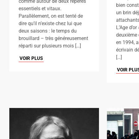
comme autour de deux repères
bien const
essentiels et vitaux.
un brin dé
Parallèlement, on est tenté de
attachants
dire qu’il n’existe chez lui que
L’Age d’or 
deux saisons : le temps du
deuxième d
brouillard – très généreusement
en 1994, a
réparti sur plusieurs mois […]
écrivain dé
[…]
VOIR PLUS
VOIR PLU