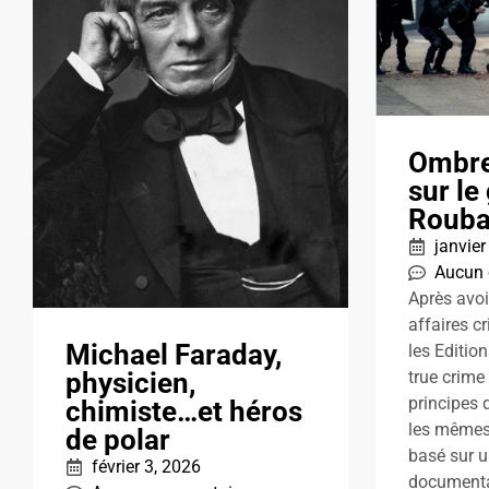
Ombre
sur le
Rouba
janvier
Aucun
Après avoi
affaires c
Michael Faraday,
les Editio
physicien,
true crime
principes d
chimiste…et héros
les mêmes:
de polar
basé sur un
février 3, 2026
documenta