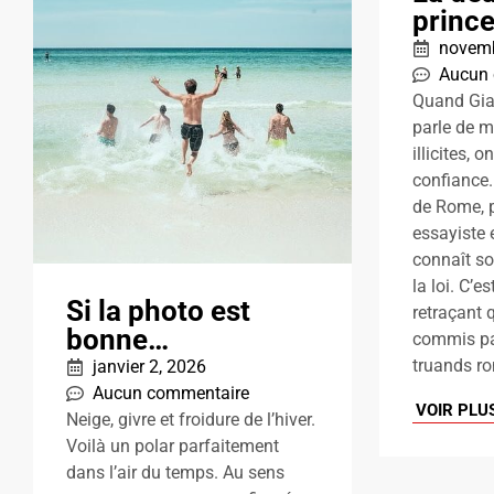
prince
novemb
Aucun
Quand Gia
parle de m
illicites, o
confiance.
de Rome, p
essayiste e
connaît so
la loi. C’e
Si la photo est
retraçant 
bonne…
commis pa
truands rom
janvier 2, 2026
Aucun commentaire
VOIR PLU
Neige, givre et froidure de l’hiver.
Voilà un polar parfaitement
dans l’air du temps. Au sens