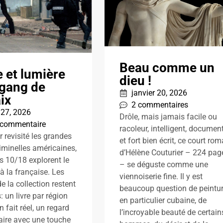
Beau comme un
 et lumière
dieu !
 gang de
janvier 20, 2026
ix
2 commentaires
 27, 2026
Drôle, mais jamais facile ou
 commentaire
racoleur, intelligent, documen
r revisité les grandes
et fort bien écrit, ce court ro
riminelles américaines,
d’Hélène Couturier – 224 pag
ns 10/18 explorent le
– se déguste comme une
 à la française. Les
viennoiserie fine. Il y est
e la collection restent
beaucoup question de peintur
 un livre par région
en particulier cubaine, de
 fait réel, un regard
l’incroyable beauté de certain
ire avec une touche