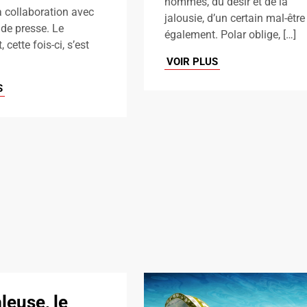
hommes, du désir et de la
 la collaboration avec
jalousie, d’un certain mal-être
de presse. Le
également. Polar oblige, […]
, cette fois-ci, s’est
VOIR PLUS
S
leuse, le