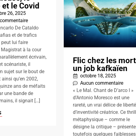
 et le Covid
re 26, 2025
 commentaire
ncarlo De Cataldo
afias et de trafics
n peut lui faire
 Magistrat à la cour
arallèlement écrivain,
Flic chez les mort
t scénariste, il
un job kafkaïen
n sujet sur le bout de
octobre 18, 2025
st ainsi qu’en 2002,
Aucun commentaire
quinze ans de méfaits
« Le Mal. Chant de D’arco I »
r une bande de
d’Antonio Moresco est une
ains, il signait […]
rareté, un vrai délice de liberté
d’inventivité créatrice. Ce thril
S
métaphysique – comme le
désigne la critique – présente
toutefois quelques faiblesses