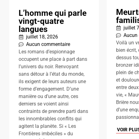
Meurt
L’homme qui parle
famili
vingt-quatre
langues
juillet
Aucun
juillet 18, 2026
Voilà un v
Aucun commentaire
bien écrit,
Les romans d’espionnage
dessus tou
occupent une place à part dans
bronzer id
l’univers du noir. Renvoyant
plein de c
sans détour à l’état du monde,
et doulour
ils exigent de leurs auteurs une
entre deux
forme d’engagement. D’une
vie, « Mau
manière ou d’une autre, ces
Brière nou
derniers se voient ainsi
d’une enqu
contraints de prendre parti dans
passionnan
les innombrables conflits qui
agitent la planète. Si « Les
VOIR PLU
Frontières imbéciles » du