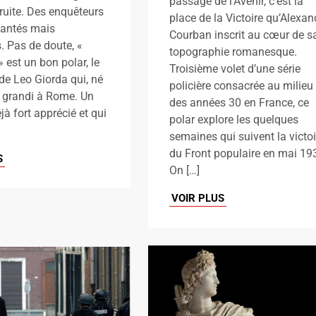
passage de l’Avenir, c’est la
ruite. Des enquêteurs
place de la Victoire qu’Alexan
jantés mais
Courban inscrit au cœur de s
. Pas de doute, «
topographie romanesque.
» est un bon polar, le
Troisième volet d’une série
e Leo Giorda qui, né
policière consacrée au milieu
 grandi à Rome. Un
des années 30 en France, ce
jà fort apprécié et qui
polar explore les quelques
semaines qui suivent la victoi
du Front populaire en mai 19
S
On […]
VOIR PLUS