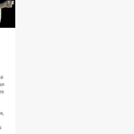
té
man
es
e,
s