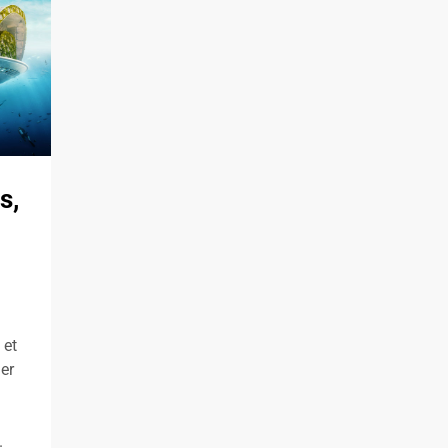
s,
 et
ler
.