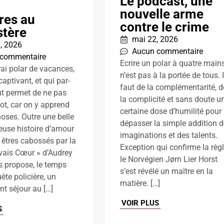
Le podcast, une
nouvelle arme
res au
contre le crime
stère
mai 22, 2026
 7, 2026
Aucun commentaire
 commentaire
Ecrire un polar à quatre main
rai polar de vacances,
n’est pas à la portée de tous. I
 captivant, et qui par-
faut de la complémentarité, d
t permet de ne pas
la complicité et sans doute u
iot, car on y apprend
certaine dose d’humilité pour
hoses. Outre une belle
dépasser la simple addition 
euse histoire d’amour
imaginations et des talents.
 êtres cabossés par la
Exception qui confirme la règl
vais Cœur » d’Audrey
le Norvégien Jørn Lier Horst
s propose, le temps
s’est révélé un maître en la
ête policière, un
matière. […]
t séjour au […]
VOIR PLUS
S