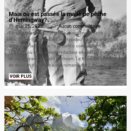
Mais où est passée la malle de pêche
d’Hemingway?
mai 25, 2025
Aucun commentaire
Ecrivain aussi passionné que passionnant, Keith
McCafferty a grandi dans les Appalaches. Son amour de
la pêche à la mouche l’a toutefois conduit dans le
Montana où il est devenu rédacteur en chef du magazine
de vie au grand air Field & Stream. Le Montana sert aussi
de décor et d’ancrage à ses romans, des […]
VOIR PLUS