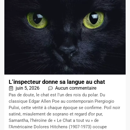
L’inspecteur donne sa langue au chat
juin 5, 2026
Aucun commentaire
Pas de doute, le chat est l’un des rois du polar. Du
classique Edgar Allen Poe au contemporain Piergiogio
Pulixi, cette vérité à chaque époque se confirme. Poil noir
satiné, miaulement de soprano et regard d’or pur,
Samantha, l’héroïne de « Le Chat a tout vu » de
l’Américaine Dolores Hitchens (1907-1973) occupe