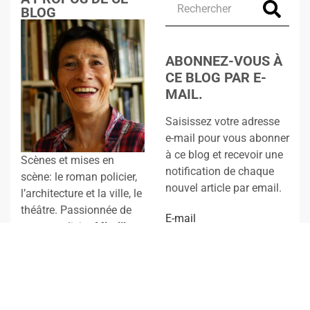
BLOG
ABONNEZ-VOUS À
CE BLOG PAR E-
MAIL.
Saisissez votre adresse
e-mail pour vous abonner
à ce blog et recevoir une
Scènes et mises en
notification de chaque
scène: le roman policier,
nouvel article par email.
l’architecture et la ville, le
théâtre. Passionnée de
E-mail
roman policier,
Mireille
Descombes
est
journaliste culturelle
indépendante, critique
d’art, d’architecture et de
théâtre.