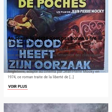
Au Texas, la vérité n’est pas bonne à lire
décembre 1, 2024
Aucun commentaire
Le nom de l’Américain Horace McCoy ne vous dit rien?
Son œuvre, pourtant, brille au firmament des classiques
du polar. « On achève bien les chevaux », c’est lui, « Un
linceul n’a pas de poches », lui aussi. Publié en 1937 en…
Angleterre, adapté au cinéma par Jean-Pierre Mocky en
1974, ce roman traite de la liberté de […]
VOIR PLUS