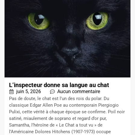
L’inspecteur donne sa langue au chat
juin 5, 2026
Aucun commentaire
Pas de doute, le chat est l’un des rois du polar. Du
classique Edgar Allen Poe au contemporain Piergiogio
Pulixi, cette vérité à chaque époque se confirme. Poil noir
satiné, miaulement de soprano et regard d’or pur,
Samantha, l’héroïne de « Le Chat a tout vu » de
l’Américaine Dolores Hitchens (1907-1973) occupe